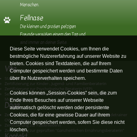
Menschen.
Fellnase
Die kleinen und großen pelzigen
Freunde versüßen einem den Tag und
sind immer an deiner Seite.
Diese Seite verwendet Cookies, um Ihnen die
bestmögliche Nutzererfahrung auf unserer Website zu
bieten. Cookies sind Textdateien, die auf Ihrem
Vita
Computer gespeichert werden und bestimmte Daten
über Ihr Nutzerverhalten speichern.
Staatlich anerkannte Ergotherapeutin
Zertifizierung zur Kinder-, Jugend- und Familienberaterin
Zertifizierung zur Psychologische Beraterin (VFP)
Cookies können „Session-Cookies“ sein, die zum
Seminarleiterzertifizierung Stressprävention / Progressive
Muskelrelaxation
Ende Ihres Besuches auf unserer Webseite
Dogs
automatisch gelöscht werden oder persistente
Cookies, die für eine gewisse Dauer auf ihrem
Zertifizierte Hundetrainerin - Ausbildungszentrum für Hundetrainer
OWL in Detmold
Computer gespeichert werden, sofern Sie diese nicht
Zertifizierung zur Fastenleiterin
löschen.
Zertifizierung zur geprüften "Ganzheitlichen Ernährungsberaterin"
Kontakt