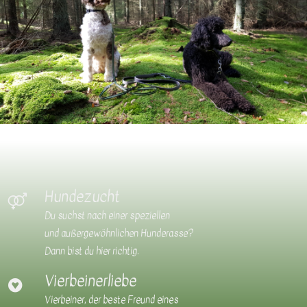
Hundezucht
Du suchst nach einer speziellen
und außergewöhnlichen Hunderasse?
Dann bist du hier richtig.
Vierbeinerliebe
Vierbeiner, der beste Freund eines